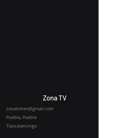
Zona TV
zonatvmex@gmail.com
Puebla, Puebla
Tlaxcalancingo