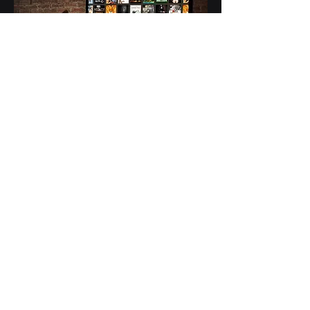
Zona TV
zonatvmex@gmail.com
Puebla, Puebla
Tlaxcalancingo
Subscribete a nuestras
Novedades