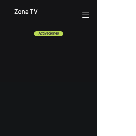
Zona TV
Activaciones
Selecciona tu idioma
El Mejor Entretenimiento
On Line
+ 2500 Canales, +10,000
Peliculas, + 1,000 Series,
Deportes, PPV, Canales