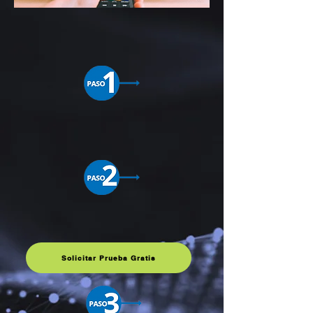
Empieza a disfrutar en 3
Sencillos Pasos
Descarga e Instala IPTV
Smarters Pro
en tu dispositivo.
Prueba Nuestro Contenido
Gratis
Solicitar Prueba Gratis